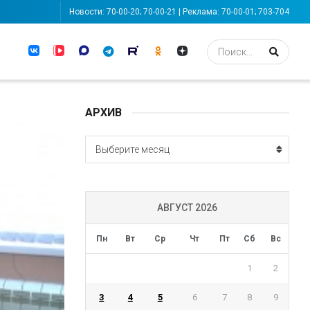
Новости: 70-00-20; 70-00-21 | Реклама: 70-00-01; 703-704
АРХИВ
АРХИВ
Выберите месяц
АВГУСТ 2026
Пн
Вт
Ср
Чт
Пт
Сб
Вс
1
2
3
4
5
6
7
8
9