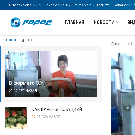
О телекомпании
Реклама на ТВ
Реклама в интернете
Вакансии н
ГЛАВНАЯ
НОВОСТИ
ВИ
НОВОЕ
ТОП
Главная
Н
В формате 3D
10 ЛЕТ НАЗАД
КАК ВАРЕНЬЕ, СЛАДКИЙ
2 ЧАСА НАЗАД