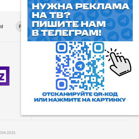
AM
RUTUBE
ОК
ДЗЕН
⓰
Пользовательское соглашение
Все права защищены. Любое
использование материалов
допускается только с согласия
редакции, а также с ссылкой на
сайт.
006-2026