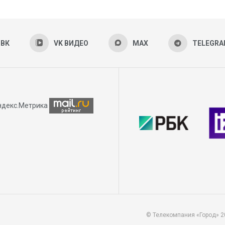
ВК
VK ВИДЕО
MAX
TELEGR
© Телекомпания «Город» 2