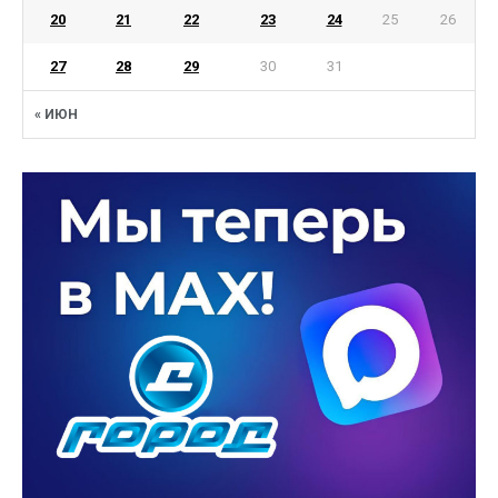
20
21
22
23
24
25
26
27
28
29
30
31
« ИЮН