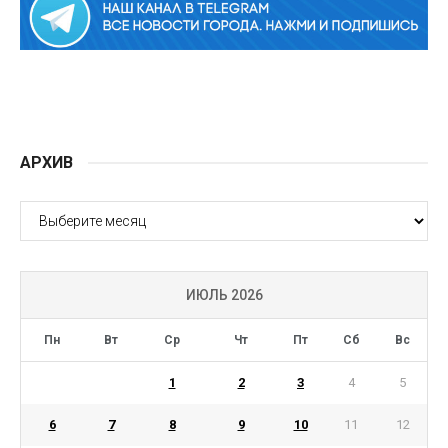
АРХИВ
АРХИВ
ИЮЛЬ 2026
Пн
Вт
Ср
Чт
Пт
Сб
Вс
1
2
3
4
5
6
7
8
9
10
11
12