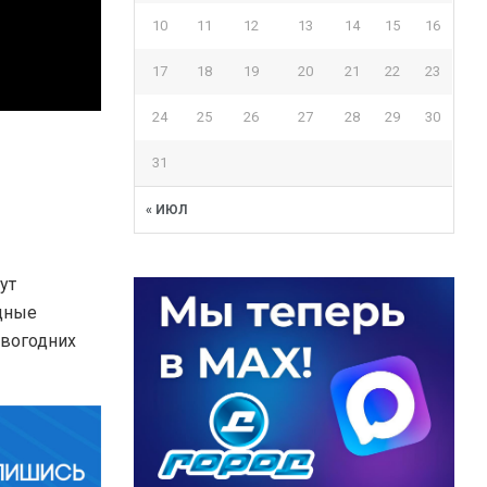
10
11
12
13
14
15
16
17
18
19
20
21
22
23
24
25
26
27
28
29
30
31
« ИЮЛ
ут
одные
овогодних