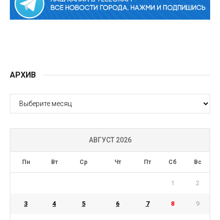
АРХИВ
АРХИВ
АВГУСТ 2026
Пн
Вт
Ср
Чт
Пт
Сб
Вс
1
2
3
4
5
6
7
8
9