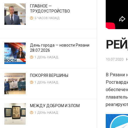
ГЛАВНОЕ —
ТРУДОУСТРОЙСТВО
6 ЧАСОВ НАЗАД
РЕЙ
День города — новости Рязани
28.07.2026
1 ДЕНЬ НАЗАД
10.07.2020
В Рязани 
ПОКОРЯЯ ВЕРШИНЫ
Росгварди
1 ДЕНЬ НАЗАД
обеспечен
плаватель
реагируют
МЕЖДУ ДОБРОМ И ЗЛОМ
1 ДЕНЬ НАЗАД