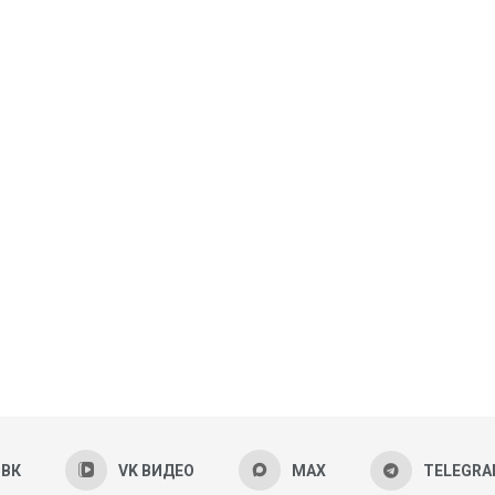
ВК
VK ВИДЕО
MAX
TELEGR