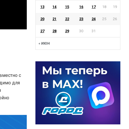
13
14
15
16
17
18
19
20
21
22
23
24
25
26
27
28
29
30
31
« ИЮН
вместно с
одимо для
я
ойно