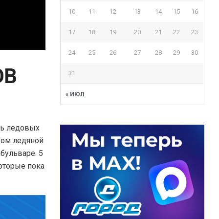
10
11
12
13
14
15
16
17
18
19
20
21
22
23
24
25
26
27
28
29
30
ОВ
31
« ИЮЛ
ль ледовых
вом ледяной
бульваре. 5
оторые пока