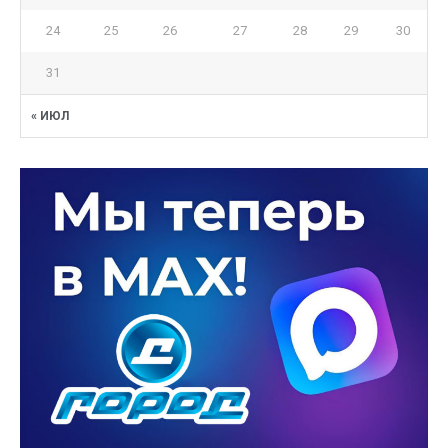
24
25
26
27
28
29
30
31
« ИЮЛ