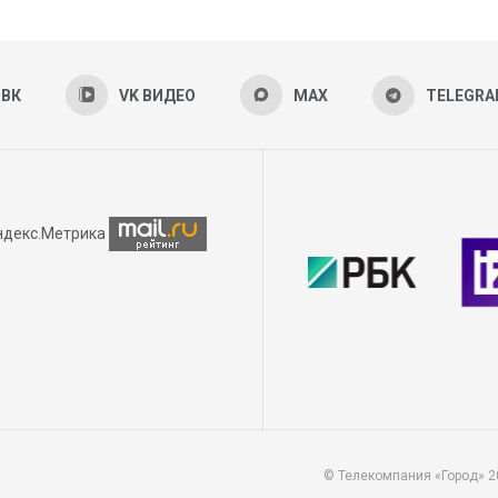
ВК
VK ВИДЕО
MAX
TELEGR
© Телекомпания «Город» 2