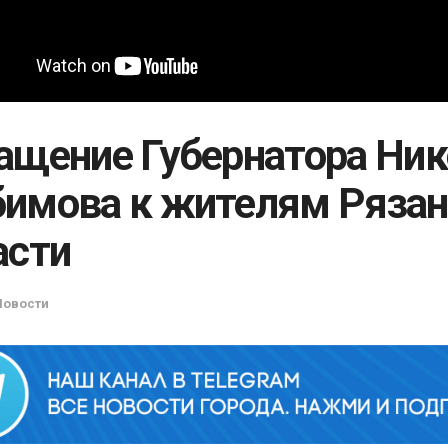
ащение Губернатора Ни
имова к жителям Рязан
асти
Новости