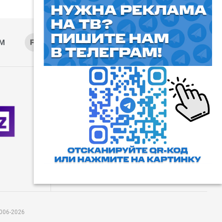
AM
RUTUBE
ОК
ДЗЕН
⓰
Пользовательское соглашение
Все права защищены. Любое
использование материалов
допускается только с согласия
редакции, а также с ссылкой на
сайт.
006-2026