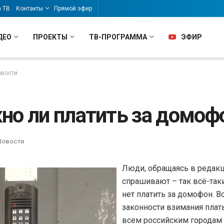
а ТВ
Контакты
Прямой эфир
ДЕО
ПРОЕКТЫ
ТВ-ПРОГРАММА
ЭФИР
овости
но ли платить за домоф
Новости
Люди, обращаясь в редак
спрашивают – так всё-так
нет платить за домофон. В
законности взимания плат
всем российским городам 