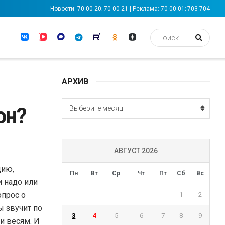
Новости: 70-00-20; 70-00-21 | Реклама: 70-00-01; 703-704
АРХИВ
АРХИВ
он?
Выберите месяц
АВГУСТ 2026
цию,
Пн
Вт
Ср
Чт
Пт
Сб
Вс
и надо или
опрос о
1
2
ы звучит по
3
4
5
6
7
8
9
и весям. И