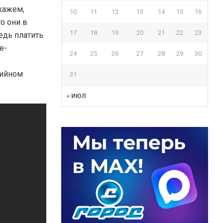
кажем,
10
11
12
13
14
15
16
то они в
17
18
19
20
21
22
23
дь платить
е-
24
25
26
27
28
29
30
тийном
31
« ИЮЛ