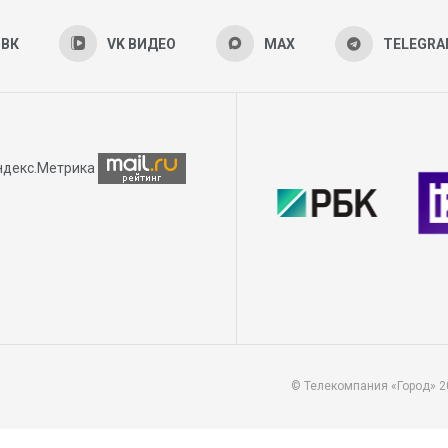
ВК
VK ВИДЕО
MAX
TELEGR
© Телекомпания «Город» 2