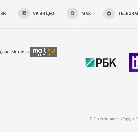
ВК
VK ВИДЕО
MAX
TELEGR
© Телекомпания «Город» 2