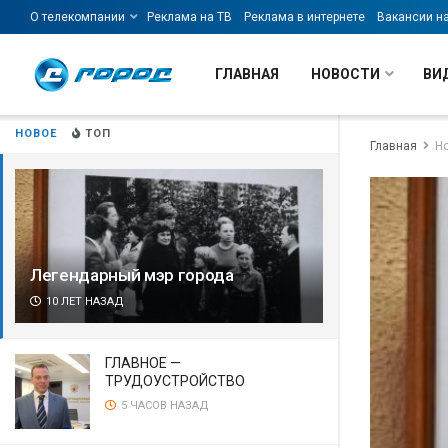
О телекомпании
Реклама на ТВ
Реклама в интернете
Вакансии н
ГЛАВНАЯ
НОВОСТИ
ВИ
НОВОЕ
ТОП
Главная
Н
Легендарный мэр города
10 ЛЕТ НАЗАД
ГЛАВНОЕ —
ТРУДОУСТРОЙСТВО
5 ЧАСОВ НАЗАД