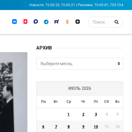
Новости: 70-00-20; 70-00-21 | Реклама: 70-00-01; 703-704
АРХИВ
АРХИВ
Выберите месяц
ИЮЛЬ 2026
Пн
Вт
Ср
Чт
Пт
Сб
Вс
1
2
3
4
5
6
7
8
9
10
11
12