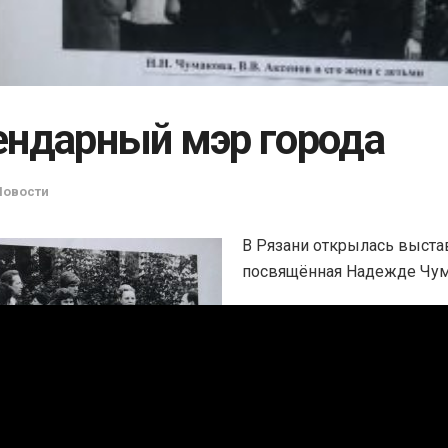
ендарный мэр города
Новости
В Рязани открылась выста
посвящённая Надежде Чум