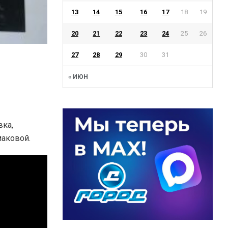
13
14
15
16
17
18
19
20
21
22
23
24
25
26
27
28
29
30
31
« ИЮН
вка,
аковой.