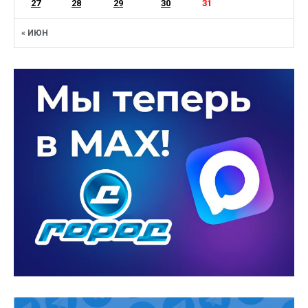
27
28
29
30
31
« ИЮН