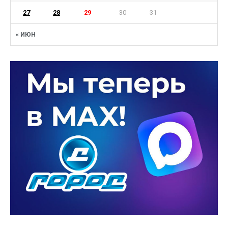
27
28
29
30
31
« ИЮН