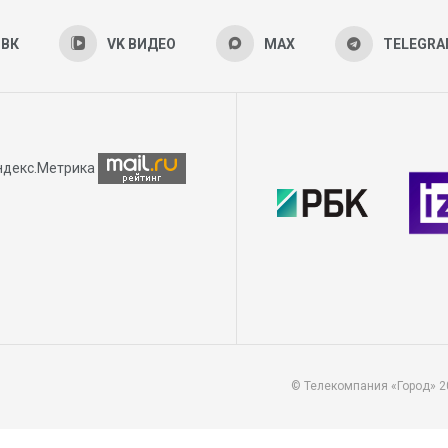
ВК
VK ВИДЕО
MAX
TELEGR
© Телекомпания «Город» 2