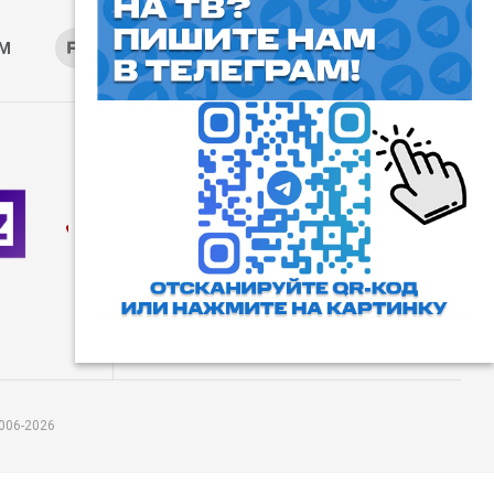
AM
RUTUBE
ОК
ДЗЕН
⓰
Пользовательское соглашение
Все права защищены. Любое
использование материалов
допускается только с согласия
редакции, а также с ссылкой на
сайт.
006-2026