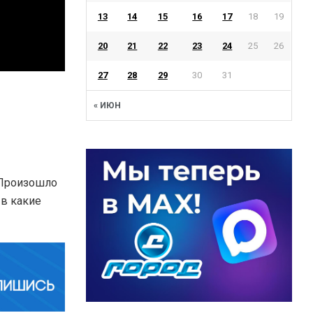
13
14
15
16
17
18
19
20
21
22
23
24
25
26
27
28
29
30
31
« ИЮН
. Произошло
 в какие