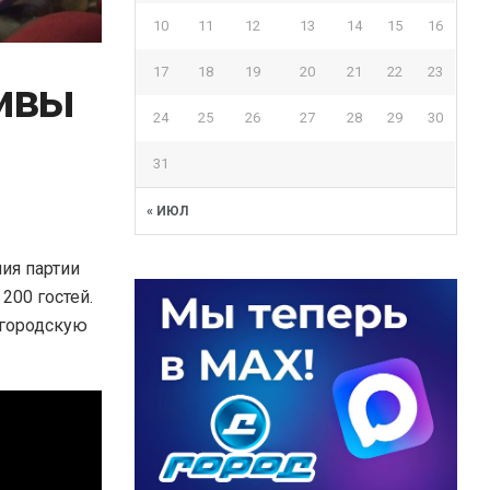
10
11
12
13
14
15
16
17
18
19
20
21
22
23
тивы
24
25
26
27
28
29
30
31
« ИЮЛ
ия партии
200 гостей.
 городскую