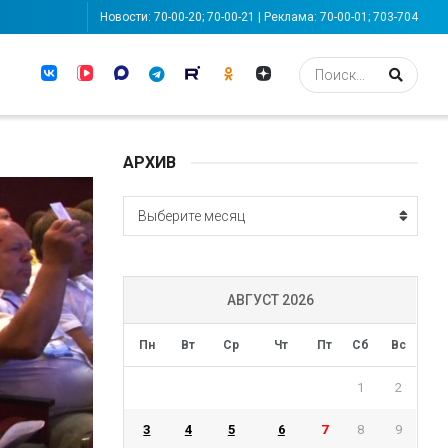
Новости: 70-00-20; 70-00-21 | Реклама: 70-00-01; 703-704
АРХИВ
АРХИВ
Выберите месяц
АВГУСТ 2026
Пн
Вт
Ср
Чт
Пт
Сб
Вс
1
2
3
4
5
6
7
8
9