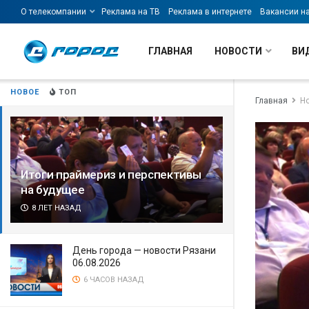
О телекомпании
Реклама на ТВ
Реклама в интернете
Вакансии н
ГЛАВНАЯ
НОВОСТИ
ВИ
НОВОЕ
ТОП
Главная
Н
Итоги праймериз и перспективы
на будущее
8 ЛЕТ НАЗАД
День города — новости Рязани
06.08.2026
6 ЧАСОВ НАЗАД