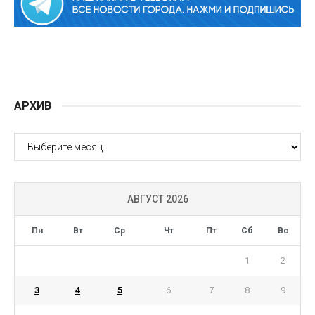
АРХИВ
АРХИВ
АВГУСТ 2026
Пн
Вт
Ср
Чт
Пт
Сб
Вс
1
2
3
4
5
6
7
8
9