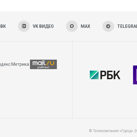
ВК
VK ВИДЕО
MAX
TELEGR
© Телекомпания «Город» 2