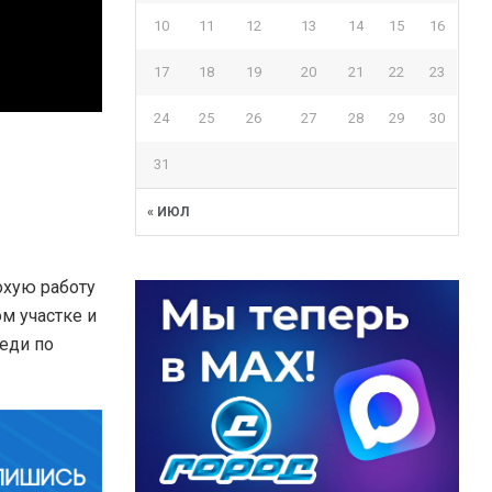
10
11
12
13
14
15
16
17
18
19
20
21
22
23
24
25
26
27
28
29
30
31
« ИЮЛ
охую работу
м участке и
еди по