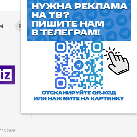
AM
RUTUBE
ОК
ДЗЕН
⓰
Пользовательское соглашение
Все права защищены. Любое
использование материалов
допускается только с согласия
редакции, а также с ссылкой на
сайт.
006-2026