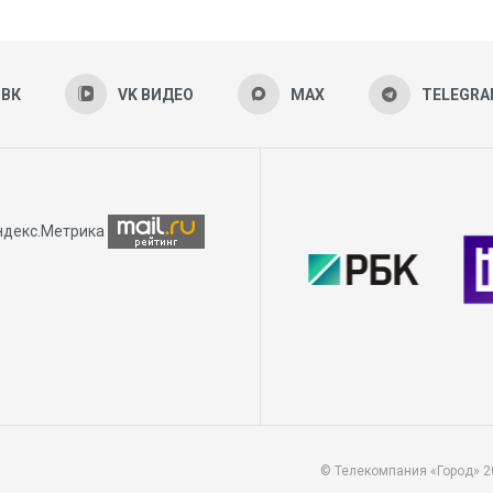
ВК
VK ВИДЕО
MAX
TELEGR
© Телекомпания «Город» 2