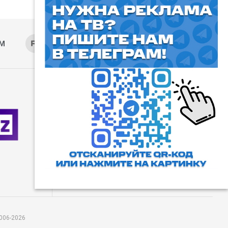
AM
RUTUBE
ОК
ДЗЕН
⓰
Пользовательское соглашение
Все права защищены. Любое
использование материалов
допускается только с согласия
редакции, а также с ссылкой на
сайт.
006-2026