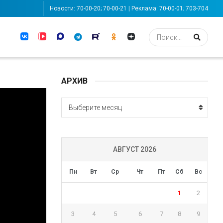
Новости: 70-00-20; 70-00-21 | Реклама: 70-00-01; 703-704
АРХИВ
АРХИВ
Выберите месяц
АВГУСТ 2026
Пн
Вт
Ср
Чт
Пт
Сб
Вс
1
2
3
4
5
6
7
8
9