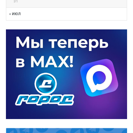
31
« ИЮЛ