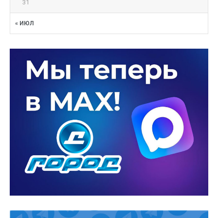
31
« ИЮЛ