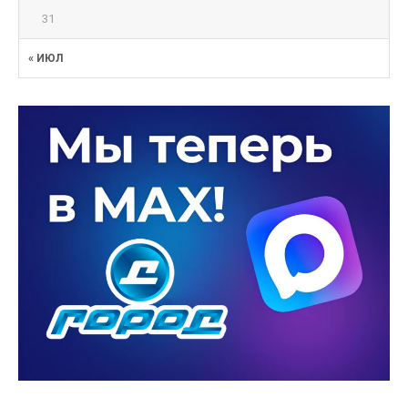
31
« ИЮЛ