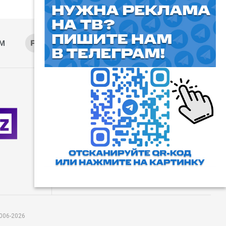
AM
RUTUBE
ОК
ДЗЕН
⓰
Пользовательское соглашение
Все права защищены. Любое
использование материалов
допускается только с согласия
редакции, а также с ссылкой на
сайт.
006-2026