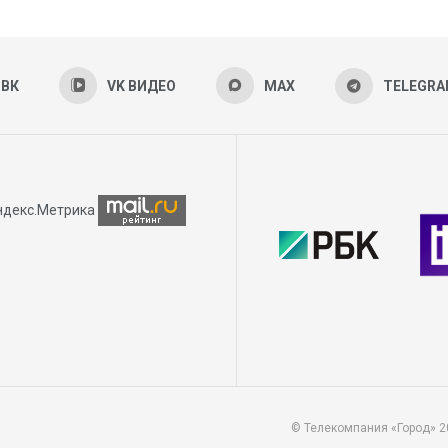
ВК
VK ВИДЕО
MAX
TELEGR
© Телекомпания «Город» 2