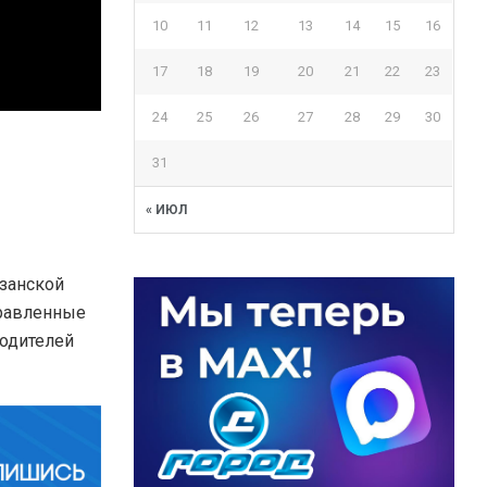
10
11
12
13
14
15
16
17
18
19
20
21
22
23
24
25
26
27
28
29
30
31
« ИЮЛ
занской
правленные
одителей