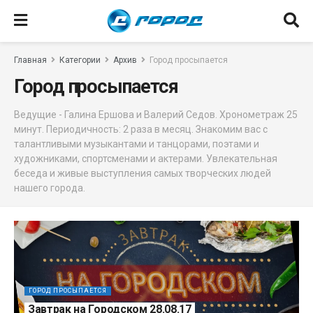
Главная
Категории
Архив
Город просыпается
Город просыпается
Ведущие - Галина Ершова и Валерий Седов. Хронометраж 25
минут. Периодичность: 2 раза в месяц. Знакомим вас с
талантливыми музыкантами и танцорами, поэтами и
художниками, спортсменами и актерами. Увлекательная
беседа и живые выступления самых творческих людей
нашего города.
ГОРОД ПРОСЫПАЕТСЯ
Завтрак на Городском 28.08.17