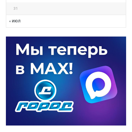
31
« ИЮЛ