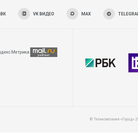
ВК
VK ВИДЕО
MAX
TELEGR
© Телекомпания «Город» 2