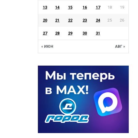
13
14
15
16
17
18
19
20
21
22
23
24
25
26
27
28
29
30
31
« ИЮН
АВГ »