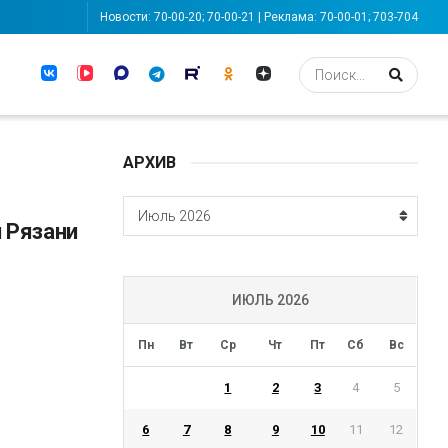
Новости: 70-00-20; 70-00-21 | Реклама: 70-00-01; 703-704
АРХИВ
АРХИВ
Июль 2026
 Рязани
ИЮЛЬ 2026
Пн
Вт
Ср
Чт
Пт
Сб
Вс
1
2
3
4
5
6
7
8
9
10
11
12