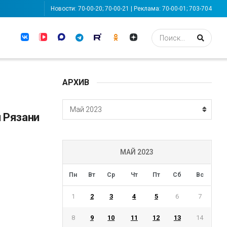
Новости: 70-00-20; 70-00-21 | Реклама: 70-00-01; 703-704
АРХИВ
АРХИВ
Май 2023
 Рязани
МАЙ 2023
Пн
Вт
Ср
Чт
Пт
Сб
Вс
1
2
3
4
5
6
7
8
9
10
11
12
13
14