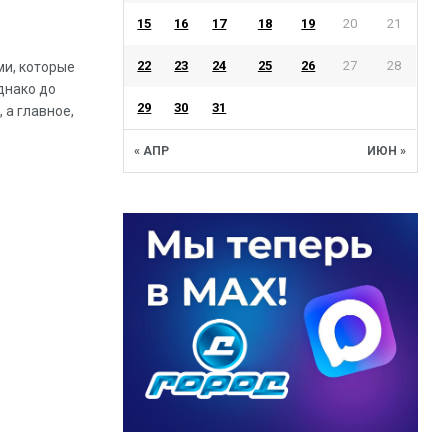
15
16
17
18
19
20
21
22
23
24
25
26
27
28
ми, которые
днако до
29
30
31
 а главное,
« АПР
ИЮН »