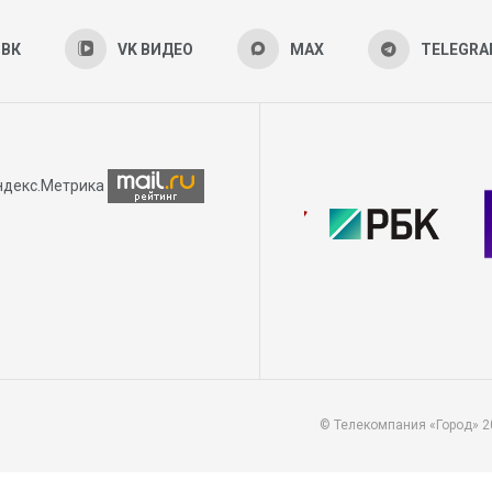
ВК
VK ВИДЕО
MAX
TELEGR
© Телекомпания «Город» 2