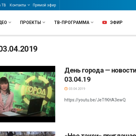
а ТВ
Контакты
Прямой эфир
ДЕО
ПРОЕКТЫ
ТВ-ПРОГРАММА
ЭФИР
03.04.2019
День города — новости
03.04.19
03.04.2019
https://youtu.be/JeTfKHA3ewQ
«Нео такси» приглашае