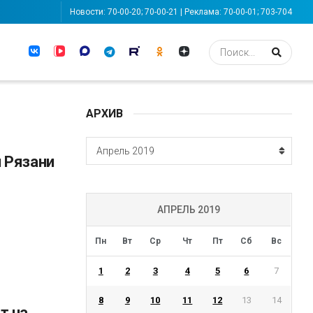
Новости: 70-00-20; 70-00-21 | Реклама: 70-00-01; 703-704
АРХИВ
АРХИВ
Апрель 2019
 Рязани
АПРЕЛЬ 2019
Пн
Вт
Ср
Чт
Пт
Сб
Вс
1
2
3
4
5
6
7
8
9
10
11
12
13
14
т на