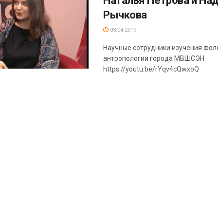
Наталья Петрова и На
Рычкова
03.04.2019
Научные сотрудники изучения фол
антропологии города МВШСЭН
https://youtu.be/rYqv4cQwxoQ