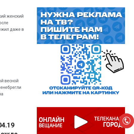
кий женский
осле
ежил даже в
ой весной
ренебрегли
на
04.19