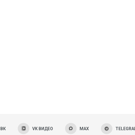
ВК
VK ВИДЕО
MAX
TELEGR