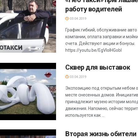
работу водителей
03.04.2019
График гибкий, обслуживание авто 
компании, оплата заправки и мойки
счета. Действуют акции и бонусы.
https://youtu.be/EgVIoIHGobI
Сквер для выставок
03.04.2019
Экспозицию под открытым небом о
месте снесенных домов. Инициати
принадлежит музею истории моло
движения. Напомню, сейчас терри
используется как ...
Вторая жизнь обители