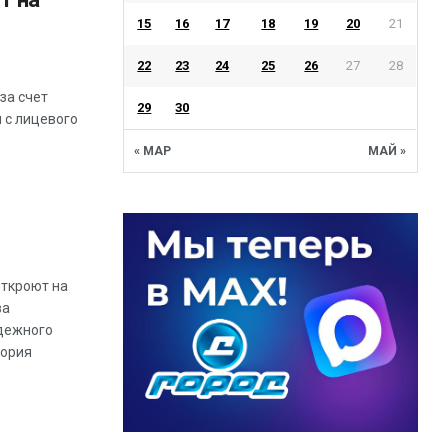
15
16
17
18
19
20
21
22
23
24
25
26
27
28
за счет
29
30
 с лицевого
« МАР
МАЙ »
ткроют на
ва
дежного
тория