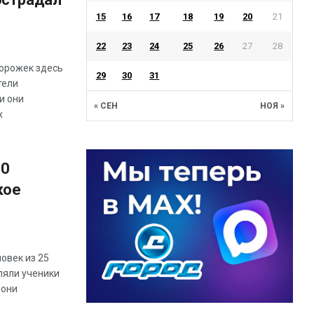
15
16
17
18
19
20
21
22
23
24
25
26
27
28
орожек здесь
29
30
31
тели
и они
« СЕН
НОЯ »
х
10
кое
овек из 25
ляли ученики
 они