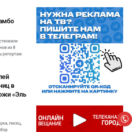
самбо
аствовали
нов из 8
вы репортаж
лей
ниц в
ожи «Эль
рка, писец,
ыбор