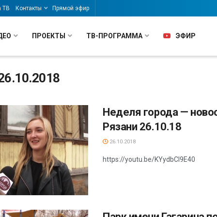
а ТВ
Контакты
Прямой эфир
ДЕО
ПРОЕКТЫ
ТВ-ПРОГРАММА
ЭФИР
26.10.2018
Неделя города — ново
Рязани 26.10.18
26.10.2018
https://youtu.be/KYydbCl9E40
Парк имени Гагарина п