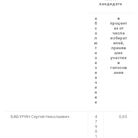
кандидата
а
в
б
процент
с
ах от
о
числа
л
избират
ю
елей,
т
приняв
н
ших
о
участие
е
в
з
голосов
н
ании
а
ч
е
н
и
е
БАБУРИН Сергей Николаевич
4
0,65
7
9
0
1